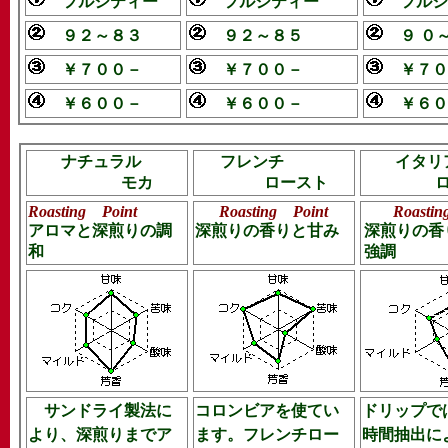
フルシティー
フルシティー
フルシ
９２～８３
９２～８５
９ ０
￥７００－
￥７００－
￥７０
￥６００－
￥６００－
￥６０
ナチュラル
フレンチ
イタリ
モカ
ロースト
Roasting Point
Roasting Point
Roastin
アロマと深煎りの調
深煎りの香りと甘み
深煎りの香
和
強調
サンドライ製法に
コロンビアを使てい
ドリップで
より、深煎りまでア
ます。フレンチロー
時間抽出に