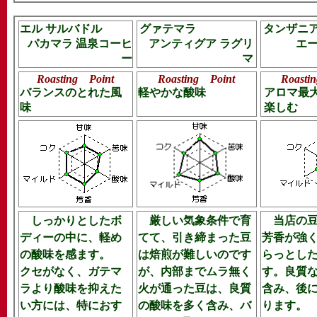
エル サルバドル
グァテマラ
タンザニ
パカマラ 温泉コーヒ
アンティグア ラグリ
エ
ー
マ
Roasting Point
Roasting Point
Roasti
バランスのとれた風
軽やかな酸味
アロマ最
味
楽しむ
しっかりとしたボ
厳しい気象条件で育
当店の豆
ディーの中に、軽め
てて、引き締まった豆
芳香が強
の酸味を感ます。
は焙煎が難しいのです
らっとし
クセがなく、ガテマ
が、内部までムラ無く
す。良質
ラより酸味を抑えた
火が通った豆は、良質
含み、後
い方には、特におす
の酸味を多く含み、バ
ります。