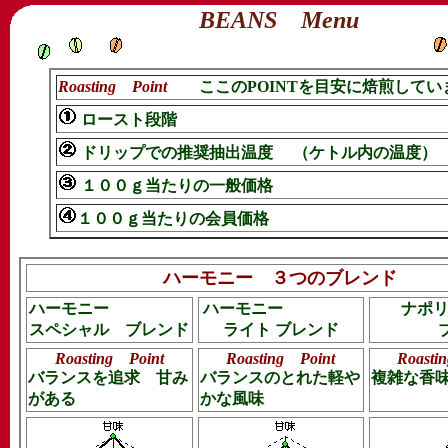
BEANS Menu
Roasting Point
ここのPOINTを目安に焙煎してい
ロースト段階
ドリップでの推奨抽出温度
（ケトル内の温度）
１００ｇ当たりの一般価格
１００ｇ当たりの会員価格
ハーモニー ３つのブレンド
ハーモニー
ハーモニー
ナポ
スペシャル ブレンド
ライト ブレンド
Roasting Point
Roasting Point
Roasti
バランスを追求 甘み
バランスのとれた軽や
複雑な香
がある
かな風味