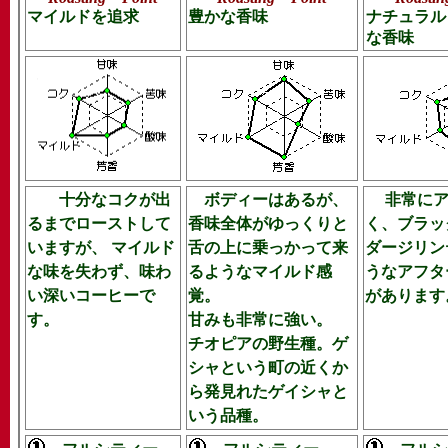
マイルドを追求
豊かな香味
ナチュラル
な香味
十分なコクが出
ボディーはあるが、
非常にア
るまでローストして
香味全体がゆっくりと
く、ブラッ
いますが、 マイルド
舌の上に乗っかって来
ダージリン
な味を失わず、味わ
るようなマイルド感
うなアフタ
い深いコーヒーで
覚。
があります
す。
甘みも非常に強い。
チオピアの野生種。ゲ
シャという町の近くか
ら発見れたゲイシャと
いう品種。