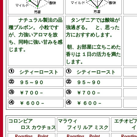
ナチュラル製法の品
タンザニアでは酸味が
種ブルボン。 小粒です
強過ぎる。 と、思った
が、力強いアロマを放
方におすすめします。
ち、同時に強い甘みを感
朝、お部屋に立ちこめた
じます。
香りは １日の活力を満た
します。
シティーロースト
シティーロースト
９５～９０
９５～９０
￥７００－
￥７００－
￥ ６００－
￥ ６００－
コロンビア
マラウィ
エチオピ
ロス カウチョス
フィリ ルア ミスク
イ
Roasting Point
Roasting Point
Roasti