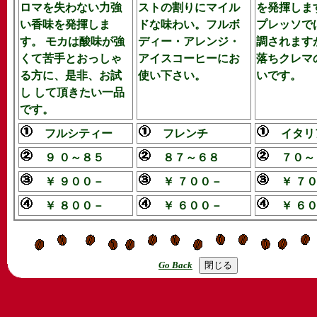
ロマを失わない力強
ストの割りにマイル
を発揮しま
い香味を発揮しま
ドな味わい。フルボ
プレッソで
す。 モカは酸味が強
ディー・アレンジ・
調されます
くて苦手とおっしゃ
アイスコーヒーにお
落ちクレマ
る方に、是非、お試
使い下さい。
いです。
し して頂きたい一品
です。
フルシティー
フレンチ
イタリ
９ ０～８５
８７～６８
７０～
￥ ９００－
￥ ７００－
￥ ７０
￥ ８００－
￥ ６００－
￥ ６０
Go Back