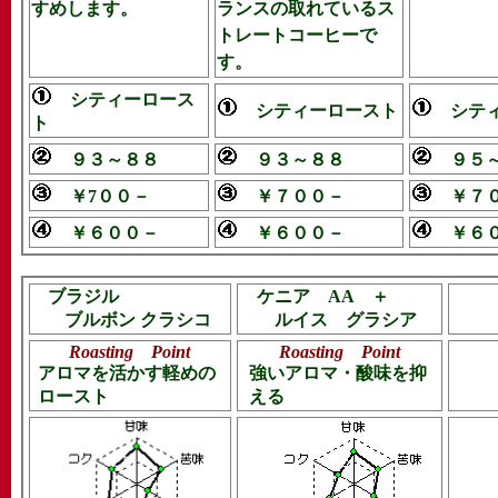
すめします。
ランスの取れているス
トレートコーヒーで
す。
シティーロース
シティーロースト
シティ
ト
９３～８８
９３～８８
９５～
￥7００－
￥７００－
￥７０
￥６００－
￥６００－
￥６０
ブラジル
ケニア AA ＋
ブルボン クラシコ
ルイス グラシア
Roasting Point
Roasting Point
アロマを活かす軽めの
強いアロマ・酸味を抑
ロースト
える