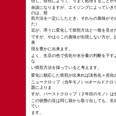
但し、焙煎によって、うまく処理することが
余談になりますが、エイジングによっていき
のは、焙
煎方法を一定にしたとき、それらの臭味がそ
た）
豆が、序々に変化して焙煎方法と一致を見せ
ですが、やはりこの臭味が出現しない方が、
表
現を豊かに出来ます。
よく、生豆の色で劣化や水分量の判断を下す
な
い焙煎方法を採っていると考えます。
変化に順応した焙煎が出来れば淡色化＝劣化
ニュークロップ（当年モノ）vsオールドクロ
題に上りま
すが、パーストクロップ（２年目のモノ）は
この状態の豆は同じ袋から取り出しても、生
てい
ます。