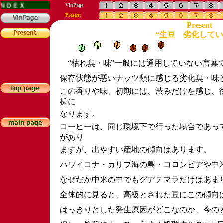
Present
“生豆 劣化してい
“枯れ臭・味”一般には通用していない言葉
保存状態が悪いナッツ類に感じる劣化臭・味
この香りや味、初期には、渋みだけを感じ、
様に
なります。
コーヒーは、同じ環境下で行った場合であっ
があり
ますが、出やすい産地の傾向はあります。
ハワイコナ・カリブ海の島・コロンビアや中
なぜだか中米の中でもグアテマラだけはあま
全体的に見ると、高級とされた豆にこの傾向
はっきりとした発生原因がどこなのか、今の